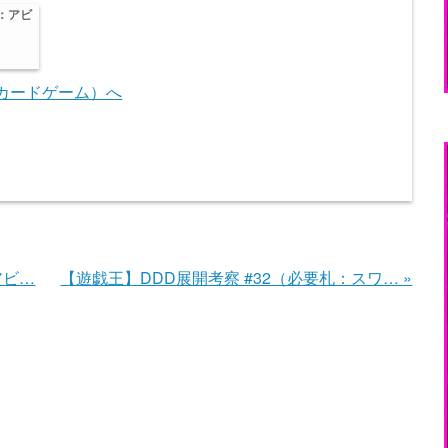
札：アビ
アビ…
【遊戯王】DDD展開考察 #32（必要札：スワ…
»