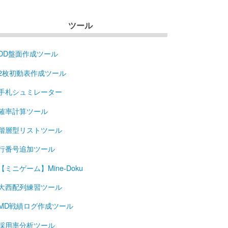
ツール
DD盤面作成ツール
2枚初動表作成ツール
手札シュミレーター
確率計算ツール
階層型リストツール
行番号追加ツール
【ミニゲーム】Mine-Doku
大西配列練習ツール
MD戦績ログ作成ツール
採用率分析ツール