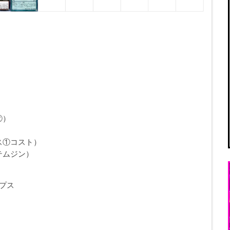
②）
ス①コスト）
テムジン）
プス