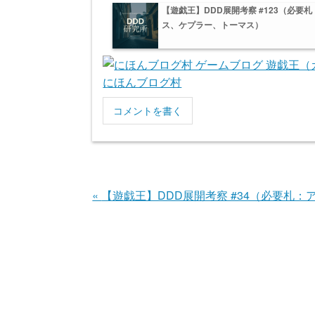
【遊戯王】DDD展開考察 #123（必要
ス、ケプラー、トーマス）
にほんブログ村
コメントを書く
«
【遊戯王】DDD展開考察 #34（必要札：